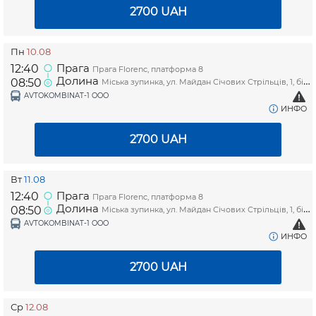
2700
UAH
Пн
10.08
Прага
12:40
Прага Florenc, платформа 8
Долина
08:50
Міська зупинка, ул. Майдан Січових Стрільців, 1, біля магазину "Копійочка"
AVTOKOMBINAT-1 OOO
ИНФО
2700
UAH
Вт
11.08
Прага
12:40
Прага Florenc, платформа 8
Долина
08:50
Міська зупинка, ул. Майдан Січових Стрільців, 1, біля магазину "Копійочка"
AVTOKOMBINAT-1 OOO
ИНФО
2700
UAH
Ср
12.08