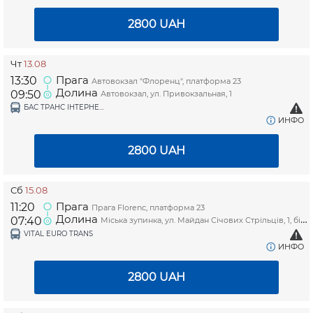
2800
UAH
Чт
13.08
Прага
13:30
Автовокзал "Флоренц", платформа 23
Долина
09:50
Автовокзал, ул. Привокзальная, 1
БАС ТРАНС ІНТЕРНЕШНЛ ТОВ (PINCHUKTRAVEL)
ИНФО
2800
UAH
Сб
15.08
Прага
11:20
Прага Florenc, платформа 23
Долина
07:40
Міська зупинка, ул. Майдан Січових Стрільців, 1, біля магазину "Копійочка"
VITAL EURO TRANS
ИНФО
2800
UAH