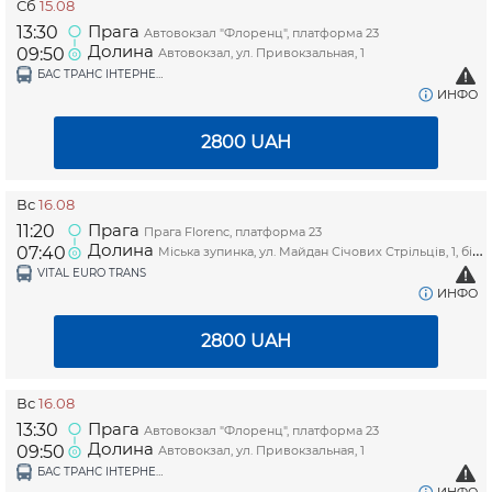
Сб
15.08
Прага
13:30
Автовокзал "Флоренц", платформа 23
Долина
09:50
Автовокзал, ул. Привокзальная, 1
БАС ТРАНС ІНТЕРНЕШНЛ ТОВ (PINCHUKTRAVEL)
ИНФО
2800
UAH
Вс
16.08
Прага
11:20
Прага Florenc, платформа 23
Долина
07:40
Міська зупинка, ул. Майдан Січових Стрільців, 1, біля магазину "Копійочка"
VITAL EURO TRANS
ИНФО
2800
UAH
Вс
16.08
Прага
13:30
Автовокзал "Флоренц", платформа 23
Долина
09:50
Автовокзал, ул. Привокзальная, 1
БАС ТРАНС ІНТЕРНЕШНЛ ТОВ (PINCHUKTRAVEL)