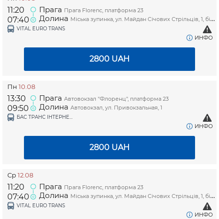
Прага
11:20
Прага Florenc, платформа 23
Долина
07:40
Міська зупинка, ул. Майдан Січових Стрільців, 1, біля магазину "Копійочка"
VITAL EURO TRANS
ИНФО
2800
UAH
Пн
10.08
Прага
13:30
Автовокзал "Флоренц", платформа 23
Долина
09:50
Автовокзал, ул. Привокзальная, 1
БАС ТРАНС ІНТЕРНЕШНЛ ТОВ (PINCHUKTRAVEL)
ИНФО
2800
UAH
Ср
12.08
Прага
11:20
Прага Florenc, платформа 23
Долина
07:40
Міська зупинка, ул. Майдан Січових Стрільців, 1, біля магазину "Копійочка"
VITAL EURO TRANS
ИНФО