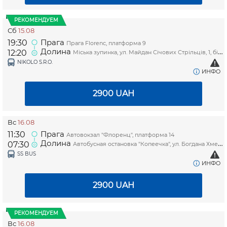
РЕКОМЕНДУЕМ
Сб
15.08
Прага
19:30
Прага Florenc, платформа 9
Долина
12:20
Міська зупинка, ул. Майдан Січових Стрільців, 1, біля магазину "Копійочка"
NIKOLO S.R.O.
ИНФО
2900
UAH
Вс
16.08
Прага
11:30
Автовокзал "Флоренц", платформа 14
Долина
07:30
Автобусная остановка "Копеечка", ул. Богдана Хмельницкого, 1
SS BUS
ИНФО
2900
UAH
РЕКОМЕНДУЕМ
Вс
16.08