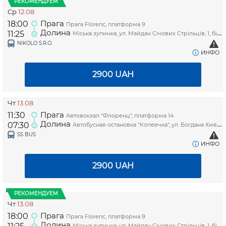
РЕКОМЕНДУЕМ
Ср
12.08
Прага
18:00
Прага Florenc, платформа 9
Долина
11:25
Міська зупинка, ул. Майдан Січових Стрільців, 1, біля магазину "Копійочка"
NIKOLO S.R.O.
ИНФО
2900
UAH
Чт
13.08
Прага
11:30
Автовокзал "Флоренц", платформа 14
Долина
07:30
Автобусная остановка "Копеечка", ул. Богдана Хмельницкого, 1
SS BUS
ИНФО
2900
UAH
РЕКОМЕНДУЕМ
Чт
13.08
Прага
18:00
Прага Florenc, платформа 9
Долина
Міська зупинка, ул. Майдан Січових Стрільців, 1, біля магазину "Копійочка"