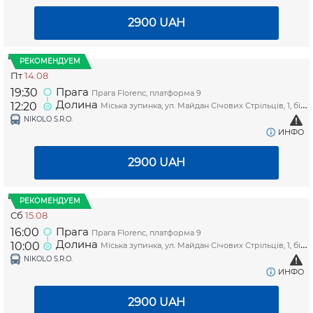
2900
UAH
РЕКОМЕНДУЕМ
Пт
14.08
Прага
19:30
Прага Florenc, платформа 9
Долина
12:20
Міська зупинка, ул. Майдан Січових Стрільців, 1, біля магазину "Копійочка"
NIKOLO S.R.O.
ИНФО
2900
UAH
РЕКОМЕНДУЕМ
Сб
15.08
Прага
16:00
Прага Florenc, платформа 9
Долина
10:00
Міська зупинка, ул. Майдан Січових Стрільців, 1, біля магазину "Копійочка"
NIKOLO S.R.O.
ИНФО
2900
UAH