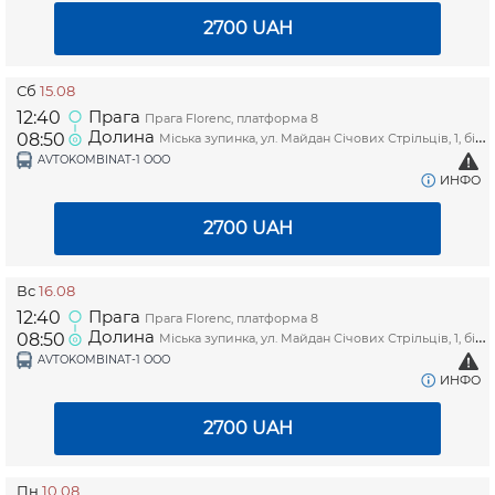
2700
UAH
Сб
15.08
Прага
12:40
Прага Florenc, платформа 8
Долина
08:50
Міська зупинка, ул. Майдан Січових Стрільців, 1, біля магазину "Копійочка"
AVTOKOMBINAT-1 OOO
ИНФО
2700
UAH
Вс
16.08
Прага
12:40
Прага Florenc, платформа 8
Долина
08:50
Міська зупинка, ул. Майдан Січових Стрільців, 1, біля магазину "Копійочка"
AVTOKOMBINAT-1 OOO
ИНФО
2700
UAH
Пн
10.08