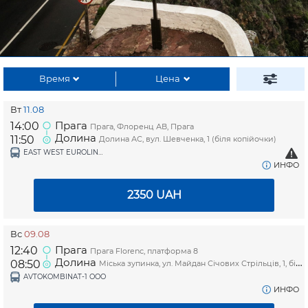
Время
Цена
Вт
11.08
Прага
14:00
Прага, Флоренц АВ, Прага
Долина
11:50
Долина АС, вул. Шевченка, 1 (біля копійочки)
EAST WEST EUROLINES/ТЗОВ ЛЬВІВСЬКЕ АТП-14631
ИНФО
2350
UAH
Вс
09.08
Прага
12:40
Прага Florenc, платформа 8
Долина
08:50
Міська зупинка, ул. Майдан Січових Стрільців, 1, біля магазину "Копійочка"
AVTOKOMBINAT-1 OOO
ИНФО